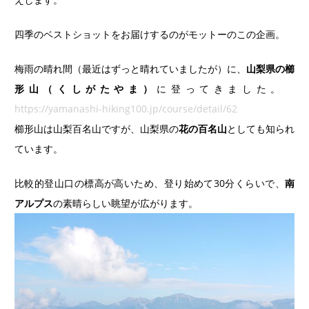
四季のベストショットをお届けするのがモットーのこの企画。
梅雨の晴れ間（最近はずっと晴れていましたが）に、
山梨県の櫛
形山（くしがたやま）
に登ってきました。
https://yamanashi-hiking100.jp/course/detail/62
櫛形山は山梨百名山ですが、山梨県の
花の百名山
としても知られ
ています。
比較的登山口の標高が高いため、登り始めて30分くらいで、
南
アルプス
の素晴らしい眺望が広がります。