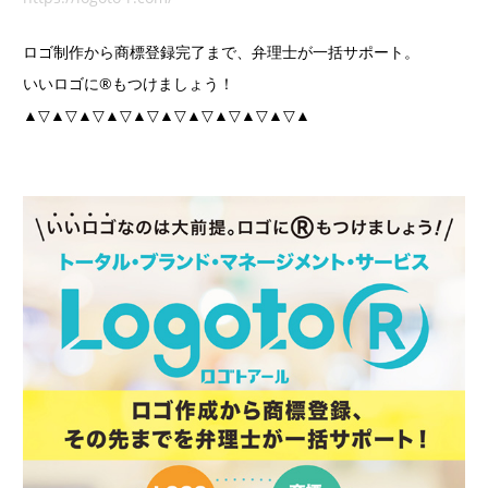
ロゴ制作から商標登録完了まで、弁理士が一括サポート。
いいロゴに®もつけましょう！
▲▽▲▽▲▽▲▽▲▽▲▽▲▽▲▽▲▽▲▽▲