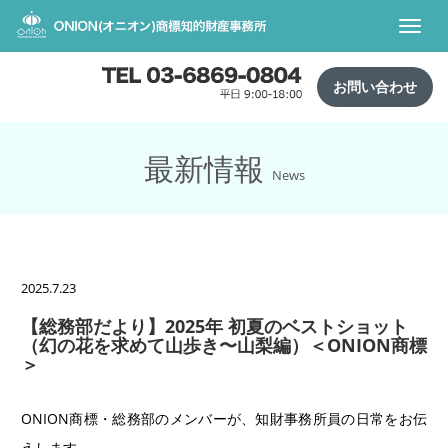
Toggl
navig
お問い合わせ
最新情報
News
2025.7.23
【総務部だより】2025年 初夏のベストショット
（幻の花を求めて山歩き〜山梨編）＜ONION商標
＞
ONION商標・総務部のメンバーが、知財事務所員の日常をお伝
えします。