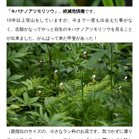
「キバナノアツモリソウ」、絶滅危惧種
です。
10年以上登山をしていますが、今まで一度も出会えた事がな
く、念願かなってやっと自生のキバナノアツモリソウを見ること
が出来ました。がんばって来た甲斐があった！
（親指位のサイズの、小さなラン科のお花です。気づかずに通り