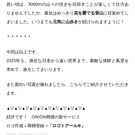
若い頃は、3000mの山々の頂きを目指すことが楽しくて仕方あ
りませんでしたが、最近はめっきり
花を愛でる登山
に目覚めてし
まいました。いつまでも
元気に山歩き
が続けられますように！
＊＊＊＊＊＊
今回は以上です。
2025年も、身近な日本から遠い世界まで、素敵な体験と風景を
求めて、旅をしてまいります。
また面白い写真が撮れましたら、こちらでご紹介させていただき
ます。
▲▽▲▽▲▽▲▽▲▽▲▽▲▽▲▽▲▽▲▽▲
好評です！ ONION商標の新サービス
ロゴ作成＋商標登録 =
「ロゴトアール®」
https://logoto-r.com/