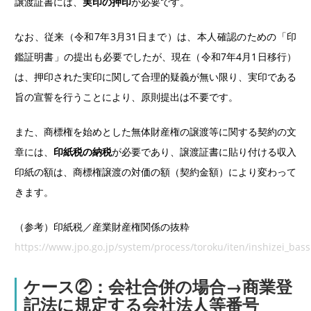
譲渡証書には、
実印の押印
が必要です。
なお、従来（令和7年3月31日まで）は、本人確認のための「印
鑑証明書」の提出も必要でしたが、現在（令和7年4月1日移行）
は、押印された実印に関して合理的疑義が無い限り、実印である
旨の宣誓を行うことにより、原則提出は不要です。
また、商標権を始めとした無体財産権の譲渡等に関する契約の文
章には、
印紙税の納税
が必要であり、譲渡証書に貼り付ける収入
印紙の額は、商標権譲渡の対価の額（契約金額）により変わって
きます。
（参考）印紙税／産業財産権関係の抜粋
https://www.jpo.go.jp/system/process/toroku/iten/inshizei_bass
ケース②：会社合併の場合→商業登
記法に規定する会社法人等番号