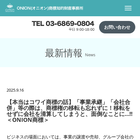
Toggl
navig
お問い合わせ
最新情報
News
2025.9.16
【本当はコワイ商標の話】「事業承継」「会社合
併」等の際は、商標権の移転も忘れずに！移転を
せずに会社を清算してしまうと、面倒なことに…!!
＜ONION商標＞
ビジネスの場面においては、事業の譲渡や売却、グループ会社の