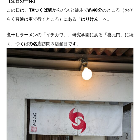
【先日の一杯】
この日は、
TXつくば駅
からバスと徒歩で
約40分
のところ（おそ
らく普通は車で行くところ）にある「
はりけん
」へ。
煮干しラーメンの「イチカワ」、研究学園にある「喜元門」に続
く、
つくばの名店
訪問３店舗目です。