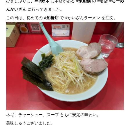
ひさしぶりに、#
中野木
に本店がある #
東船橋
の #名店 #
らーめ
んかいざん
に行ってきました。
この日は、初めての #
船橋店
で #かいざんラーメン を注文。
ネギ、チャーシュー、スープ ともに安定の味わい。
美味しゅうございました。