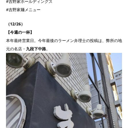
#吉野家ホールディングス
#吉野家麺メニュー
（12/26）
【今週の一杯】
本年最終営業日。今年最後のラーメン弁理士の投稿は、弊所の地
元の名店・
九段下中路
。