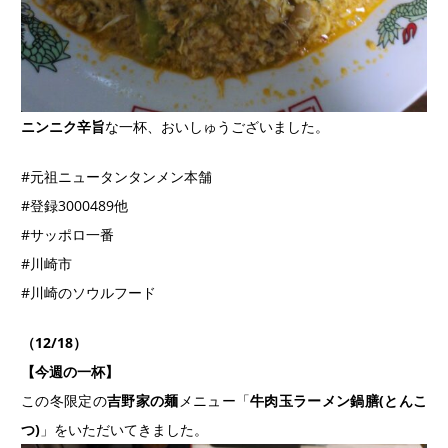
ニンニク辛旨
な一杯、おいしゅうございました。
#元祖ニュータンタンメン本舗
#登録3000489他
#サッポロ一番
#川崎市
#川崎のソウルフード
（12/18）
【今週の一杯】
この冬限定の
吉野家の麺
メニュー「
牛肉玉ラーメン鍋膳(とんこ
つ)
」をいただいてきました。