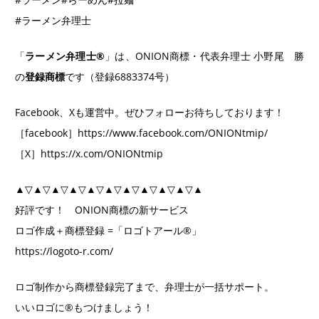
#ラーメン弁理士
「
ラーメン弁理士®️
」は、ONION商標・代表弁理士 小野尾 勝
の
登録商標
です（登録6883374号）
Facebook、Xも運営中。ぜひフォローお待ちしております！
［facebook］https://www.facebook.com/ONIONtmip/
［X］https://x.com/ONIONtmip
▲▽▲▽▲▽▲▽▲▽▲▽▲▽▲▽▲▽▲▽▲
好評です！ ONION商標の新サービス
ロゴ作成＋商標登録 =「ロゴトアール®」
https://logoto-r.com/
ロゴ制作から商標登録完了まで、弁理士が一括サポート。
いいロゴに®もつけましょう！