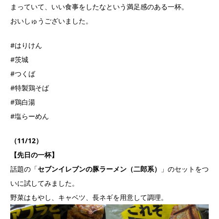
まっていて、いい食事をしたなという満足感のある一杯。
おいしゅうございました。
#はりけん
#茨城
#つくば
#特製鶏そば
#鶏白湯
#塩らーめん
（11/12）
【先日の一杯】
話題の「
セブンイレブンの豚ラーメン（二郎系）
」のセットをつ
いに試してみました。
野菜はもやし、キャベツ、長ネギを用意して調理。