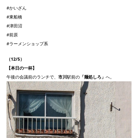
#かいざん
#東船橋
#津田沼
#前原
#ラーメンショップ系
（12/5）
【本日の一杯】
午後の会議前のランチで、
市川
駅前の
「麺処しろ」
へ。