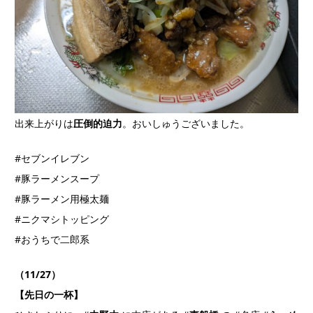
出来上がりは
圧倒的迫力
。おいしゅうございました。
#セブンイレブン
#豚ラーメンスープ
#豚ラーメン用極太麺
#ニクマシトッピング
#おうちで二郎系
（11/27）
【先日の一杯】