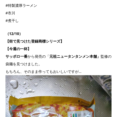
#特製濃厚ラーメン
#市川
#煮干し
（12/10）
【街で見つけた登録商標シリーズ】
【今週の一杯】
サッポロ一番
から発売の「
元祖ニュータンタンメン本舗」
監修の
袋麺を見つけました。
もちろん、そのまま作ってもおいしいですが…