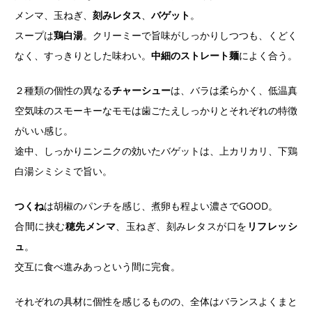
メンマ、玉ねぎ、
刻みレタス
、
バゲット
。
スープは
鶏白湯
。クリーミーで旨味がしっかりしつつも、くどく
なく、すっきりとした味わい。
中細のストレート麺
によく合う。
２種類の個性の異なる
チャーシュー
は、バラは柔らかく、低温真
空気味のスモーキーなモモは歯ごたえしっかりとそれぞれの特徴
がいい感じ。
途中、しっかりニンニクの効いたバゲットは、上カリカリ、下鶏
白湯シミシミで旨い。
つくね
は胡椒のパンチを感じ、煮卵も程よい濃さでGOOD。
合間に挟む
穂先メンマ
、玉ねぎ、刻みレタスが口を
リフレッシ
ュ
。
交互に食べ進みあっという間に完食。
それぞれの具材に個性を感じるものの、全体はバランスよくまと