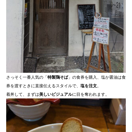
さっそく一番人気の「
特製鶏そば
」の食券を購入、塩か醤油は食
券を渡すときに直接伝えるスタイルで、
塩を注文
。
着丼して、まずは
美しいビジュアル
に目を奪われます。