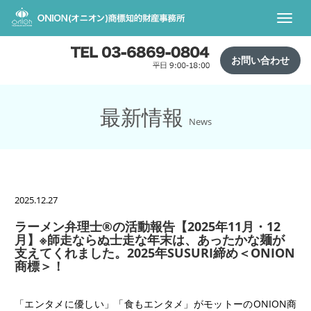
Toggl
navig
お問い合わせ
最新情報
News
2025.12.27
ラーメン弁理士®️の活動報告【2025年11月・12
月】※師走ならぬ士走な年末は、あったかな麺が
支えてくれました。2025年SUSURI締め＜ONION
商標＞！
「エンタメに優しい」「食もエンタメ」がモットーのONION商