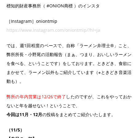
標知的財産事務所（ #ONION商標 ）のインスタ
［Instagram］oniontmip
https://www.instagram.com/oniontmip/?hl=ja
では、週1回程度のペースで、自称「ラーメン弁理士®️」こと、
弊所所長・小野尾の活動報告（まぁ、つまり、おいしいラーメン
を食べる、ということです）をしております。ときどき、食欲に
まかせて、ラーメン以外もご紹介しています（※ときどき音楽活
動も）。
弊所の年内営業は12/26で終了
したのですが、これをやっておか
ないと年を越せない！ということで、
今回は11月・12月
の投稿をまとめてご紹介いたします。
（11/5）