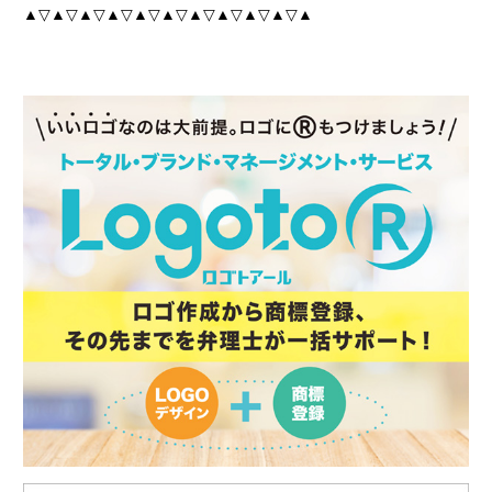
▲▽▲▽▲▽▲▽▲▽▲▽▲▽▲▽▲▽▲▽▲