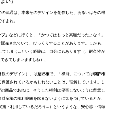
、よい」
のの流通は、本来そのデザインを創作した、あるいはその機
ですよね。
ップ」
などに行くと、「かつてはもっと高額だったよな？」
強で販売されていて、びっくりすることがあります。しかも、
してしまう…という経験は、自分にもあります（、耐久性が
慢できてしまいますしね）。
外観のデザイン）」は
意匠権
で、「機能」については
特許権
て保護されているかもしれないことは、理解しています。し
ップの商品であれば、そうした権利は侵害しないように留意し
的財産権の権利範囲を踏まないように気をつけているとか、
実施・利用しているだろう…）というような、安心感・信頼