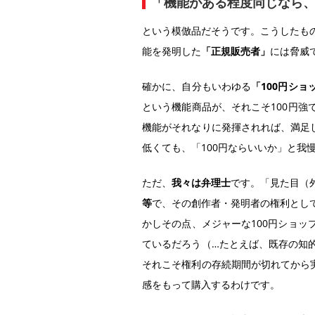
「機能がある程度同じなら
という模倣品だそうです。こうしたも
能を発明した
「正規販売者」
には脅威
確かに、自分もいわゆる
「100円ショ
という機能商品が、それこそ100円
機能がそれなりに発揮されれば、満足
低くても、「100円ならいいか」と我
ただ、
我々は弁理士
です。「見た目（
等
で、その創作者・発明者の権利とし
かしその点、メジャーな100円ショ
ているだろう（…たとえば、既存の知
それこそ権利の存続期間が切れてから
感をもって購入するわけです。