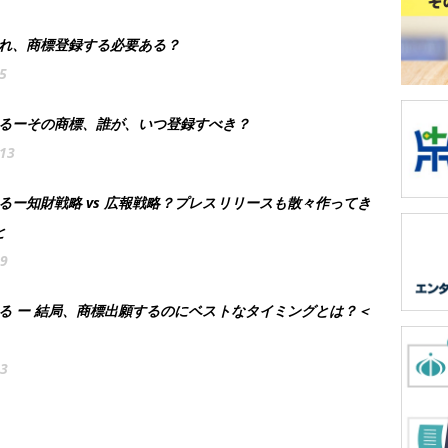
それ、商標登録する必要ある？
5
考えるーその商標、誰が、いつ登録すべき？
113
えるー知財戦略 vs 広報戦略？プレスリリースも散々作ってき
と
49
える ー 結局、商標出願するのにベストなタイミングとは？＜
63