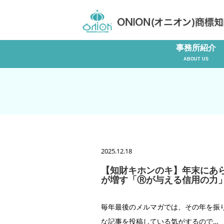
事務所紹介
ABOUT US
2025.12.18
【知財キホンのキ】年末にあら
が増す「Ⓡが与える信用の力」
毎年最後のメルマガでは、その年を振
な記事を投稿している気がするので…