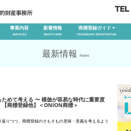
事業内容
新着情報
商標登録ガイド
SERVICES
WHAT'S NEW
TRADEMARK REGISTRATION
最新情報
News
ためて考える 〜 模倣が容易な時代に重要度
【商標登録他】＜ONION商標＞
り返りつつ、商標登録のそもそもの意味・意義を考えるよう