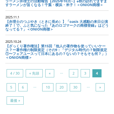
ラーメン弁理士の活動報告【2025年10月~】※秋の訪れでますま
すラーメンが旨くなる！千葉・横浜・米子！＜ONION商標＞
2025.11.1
【弁理士のつぶやき（ときに長め）】「oasis 大感動の来日公演
終了！で、ふと気になった『あのロゴマークの商標登録』はどう
なってる？」＜ONION商標＞
2025.10.24
【ざっくり著作権法】第15回「他人の著作物を使っていいケー
ス？ー著作権の制限規定（その9：「デジタル時代の？制限規定
①〜フェアユースって日本にあるの？ないの？そもそも何？」）
＜ONION商標＞
...
4 / 30
« 先頭
«
2
3
4
...
...
5
6
10
20
30
»
最後 »